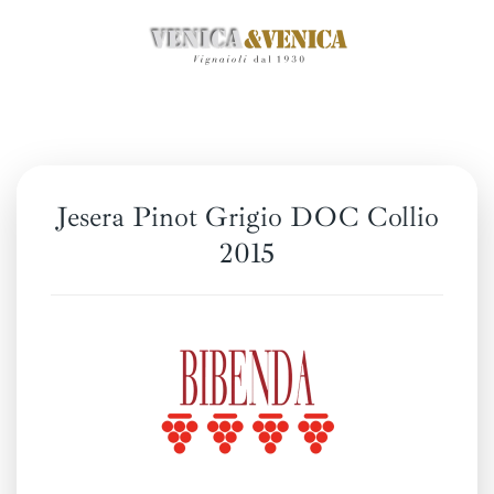
Skip
to
main
content
Jesera Pinot Grigio DOC Collio
2015