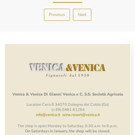
Previous
Next
Venica
&
Venica
Di Gianni
Venica
e
C.
S.S.
Società
Agricola
Location Cerò 8 34070 Dolegna del Collio (Go)
(+39) 0481 61264
info@venica.it
wine.resort@venica.it
The shop is open Monday to Saturday, 9.30 a.m. to 6 p.m.
On Saturdays in January, the shop will be closed.