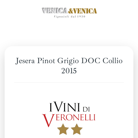
Skip
to
main
content
Jesera Pinot Grigio DOC Collio
2015