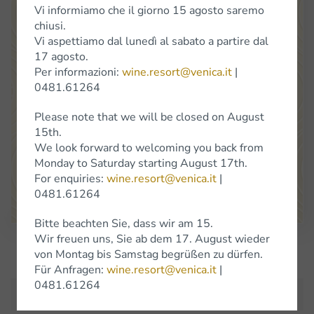
Vi informiamo che il giorno 15 agosto saremo
chiusi.
Vi aspettiamo dal lunedì al sabato a partire dal
17 agosto.
Per informazioni:
wine.resort@venica.it
|
Venica
&
Venica
Di Gianni
Venica
e
C.
S.S.
Società
Agricola
0481.61264
Location Cerò 8 34070 Dolegna del Collio (Go)
Please note that we will be closed on August
(+39) 0481 61264
15th.
info@venica.it
wine.resort@venica.it
We look forward to welcoming you back from
The shop is open Monday to Saturday, 9.30 a.m. to 6 p.m.
Monday to Saturday starting August 17th.
On Saturdays in January, the shop will be closed.
For enquiries:
wine.resort@venica.it
|
0481.61264
Google Maps
Bitte beachten Sie, dass wir am 15.
Wir freuen uns, Sie ab dem 17. August wieder
Subscribe to Newsletter
von Montag bis Samstag begrüßen zu dürfen.
Für Anfragen:
wine.resort@venica.it
|
0481.61264