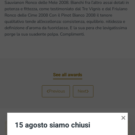
Sauvianon Ronco delle Mele 2008. Bianchi fra l’altro assai dotati in
potenza e fittezza, come testimoniato dal Tre Vignis e dal Friulano
Ronco delle Cime 2008 Con il Pinot Bianco 2008 il tenore
qualitativo tende all’eccellenza: consistenza, equilibrio. nitidezza e
definizione d’aroma da fuoriclasse, E la sua pera che levigatissima
porge la sua suadente polpa. Complimenti.
See all awards
Previous
Next
×
15 agosto siamo chiusi