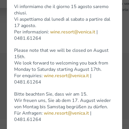
che accompagnano l’assaggio vers
Vi informiamo che il giorno 15 agosto saremo
pietra miliare nella sua categoria
chiusi.
Vi aspettiamo dal lunedì al sabato a partire dal
17 agosto.
Per informazioni:
wine.resort@venica.it
|
0481.61264
Please note that we will be closed on August
15th.
We look forward to welcoming you back from
Monday to Saturday starting August 17th.
For enquiries:
wine.resort@venica.it
|
See all awards
0481.61264
Previous
Next
Bitte beachten Sie, dass wir am 15.
Wir freuen uns, Sie ab dem 17. August wieder
von Montag bis Samstag begrüßen zu dürfen.
Für Anfragen:
wine.resort@venica.it
|
0481.61264