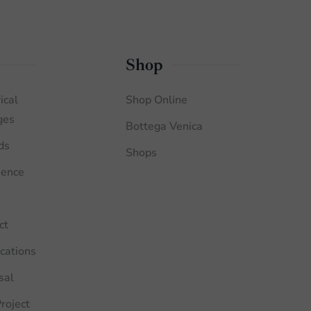
Shop
ical
Shop Online
ges
Bottega Venica
ds
Shops
ience
ct
ications
sal
roject