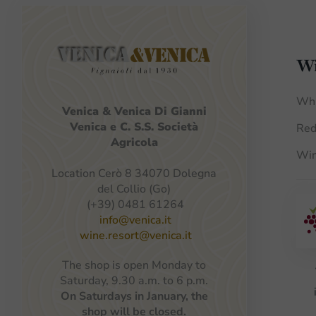
Wi
Whi
Venica
&
Venica
Di Gianni
Venica
e
C.
S.S.
Società
Red
Agricola
Win
Location Cerò 8 34070 Dolegna
del Collio (Go)
(+39) 0481 61264
info@venica.it
wine.resort@venica.it
The shop is open Monday to
Saturday, 9.30 a.m. to 6 p.m.
On Saturdays in January, the
shop will be closed.