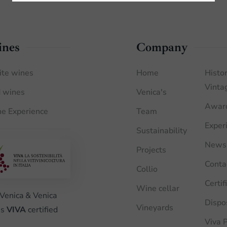
nes
Company
te wines
Home
Histor
Vinta
 wines
Venica's
Awar
e Experience
Team
Exper
Sustainability
News
Projects
Conta
Collio
Certif
Wine cellar
Venica & Venica
Dispo
Vineyards
is
VIVA
certified
Viva P