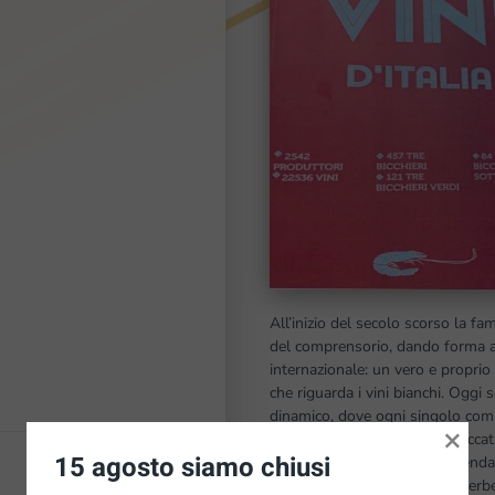
All’inizio del secolo scorso la fam
del comprensorio, dando forma a
internazionale: un vero e proprio 
che riguarda i vini bianchi. Oggi
dinamico, dove ogni singolo comp
×
spirito contadino con una spiccata
15 agosto siamo chiusi
di vertice si piazzino i vini azien
con raffinati sbuffi di fiori ed er