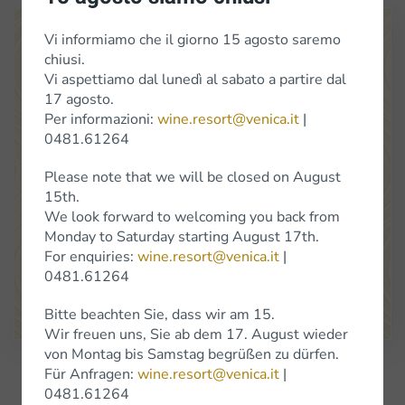
Vi informiamo che il giorno 15 agosto saremo
chiusi.
Vi aspettiamo dal lunedì al sabato a partire dal
17 agosto.
Per informazioni:
wine.resort@venica.it
|
0481.61264
Venica
&
Venica
Di Gianni
Venica
e
C.
S.S.
Società
Agricola
Please note that we will be closed on August
Location Cerò 8 34070 Dolegna del Collio (Go)
15th.
(+39) 0481 61264
We look forward to welcoming you back from
info@venica.it
wine.resort@venica.it
Monday to Saturday starting August 17th.
The shop is open Monday to Saturday, 9.30 a.m. to 6 p.m.
For enquiries:
wine.resort@venica.it
|
On Saturdays in January, the shop will be closed.
0481.61264
Google Maps
Bitte beachten Sie, dass wir am 15.
Wir freuen uns, Sie ab dem 17. August wieder
von Montag bis Samstag begrüßen zu dürfen.
Für Anfragen:
wine.resort@venica.it
|
Subscribe to Newsletter
0481.61264