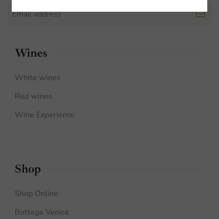
Wines
White wines
Red wines
Wine Experience
Shop
Shop Online
Bottega Venica