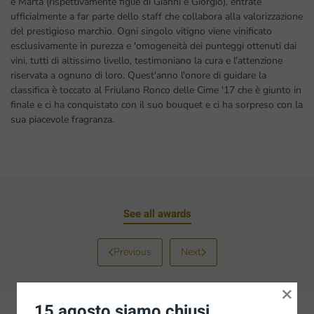
e Marta (rispettivamente figlie di Gianni e Giorgio), entrate
ufficialmente a far parte dello staff che collabora alla valorizzazione
del prestigioso marchio. Ogni singolo vitigno viene vinificato
esclusivamente in purezza e 'omogeneità dei punteggi ottenuti dai
vini, tutti di altissimo livello, testimoniano la cura e l'attenzione
riservata a ognuno di loro. Quest'anno l'onore di guidare la
classifica è toccato al Friulano Ronco delle Cime '17 che è giunto in
finale e ci ha conquistato con il suo bouquet e ci ha sorpreso con la
sua piacevole fragranza.
See all awards
Previous
Next
×
15 agosto siamo chiusi