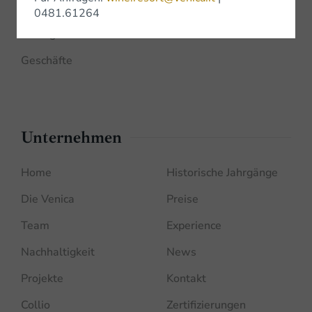
Shop Online
0481.61264
Bottega Venica
Geschäfte
Unternehmen
Home
Historische Jahrgänge
Die Venica
Preise
Team
Experience
Nachhaltigkeit
News
Projekte
Kontakt
Collio
Zertifizierungen