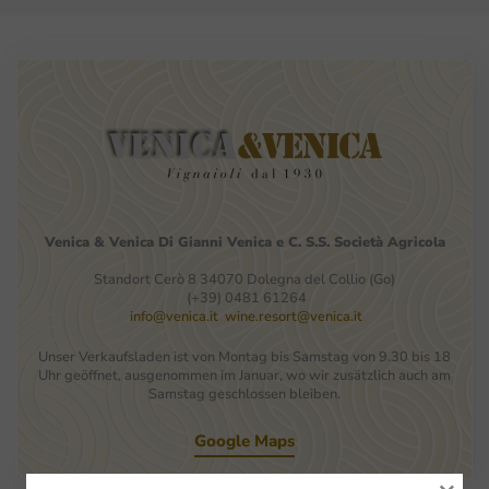
Venica
&
Venica
Di Gianni
Venica
e
C.
S.S.
Società
Agricola
Standort Cerò 8 34070 Dolegna del Collio (Go)
(+39) 0481 61264
info@venica.it
wine.resort@venica.it
Unser Verkaufsladen ist von Montag bis Samstag von 9.30 bis 18
Uhr geöffnet, ausgenommen im Januar, wo wir zusätzlich auch am
Samstag geschlossen bleiben.
Google Maps