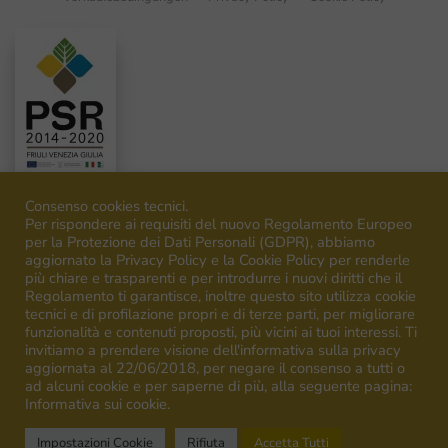
Consenso cookies tecnici.
Per rispondere ai requisiti del nuovo Regolamento Europeo
per la Protezione dei Dati Personali (GDPR), abbiamo
aggiornato la Privacy Policy e la Cookie Policy per renderle
©
2026
Venica&Venica. All rights reserved. P.I. IT00492040316
più chiare e trasparenti e per introdurre i nuovi diritti che il
Regolamento ti garantisce, inoltre questo sito utilizza cookie
tecnici e di profilazione propri e di terze parti, per migliorare
funzionalità e contenuti proposti, più vicini ai tuoi interessi. Ti
invitiamo a prendere visione dell'informativa sulla privacy
aggiornata al 22/06/2018, per negare il consenso a tutti o
ad alcuni cookie e per saperne di più, alla seguente pagina:
Campagna finanziata ai sensi del regolamento UE n.1308/13
Informativa sui cookie.
Campaign financed according to EU regulation n.1308/13
Impostazioni Cookie
Rifiuta
Accetta Tutti