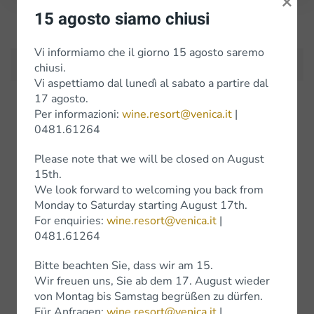
×
15 agosto siamo chiusi
Iscriviti alla Newsletter
Vi informiamo che il giorno 15 agosto saremo
chiusi.
Vi aspettiamo dal lunedì al sabato a partire dal
17 agosto.
Per informazioni:
wine.resort@venica.it
|
Weine
0481.61264
Weissweine
Please note that we will be closed on August
15th.
Rotweine
We look forward to welcoming you back from
Monday to Saturday starting August 17th.
Wine Experience
For enquiries:
wine.resort@venica.it
|
0481.61264
Bitte beachten Sie, dass wir am 15.
Wir freuen uns, Sie ab dem 17. August wieder
Shop
von Montag bis Samstag begrüßen zu dürfen.
Für Anfragen:
wine.resort@venica.it
|