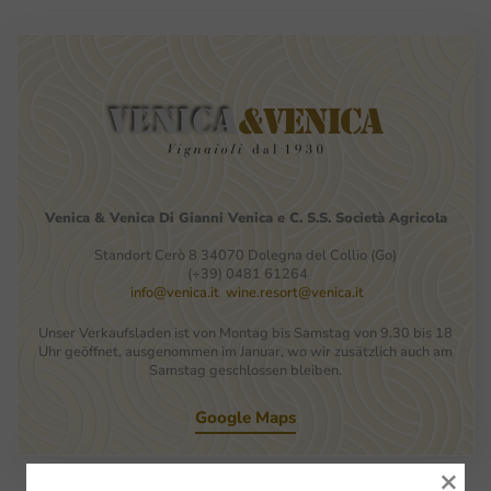
Venica
&
Venica
Di Gianni
Venica
e
C.
S.S.
Società
Agricola
Standort Cerò 8 34070 Dolegna del Collio (Go)
(+39) 0481 61264
info@venica.it
wine.resort@venica.it
Unser Verkaufsladen ist von Montag bis Samstag von 9.30 bis 18
Uhr geöffnet, ausgenommen im Januar, wo wir zusätzlich auch am
Samstag geschlossen bleiben.
Google Maps
×