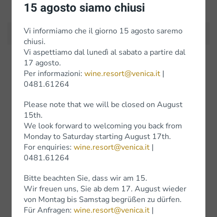
Iscriviti alla Newsletter
15 agosto siamo chiusi
Vi informiamo che il giorno 15 agosto saremo
chiusi.
Vi aspettiamo dal lunedì al sabato a partire dal
17 agosto.
Weine
Per informazioni:
wine.resort@venica.it
|
0481.61264
Weissweine
Please note that we will be closed on August
Rotweine
15th.
We look forward to welcoming you back from
Wine Experience
Monday to Saturday starting August 17th.
For enquiries:
wine.resort@venica.it
|
0481.61264
Bitte beachten Sie, dass wir am 15.
Shop
Wir freuen uns, Sie ab dem 17. August wieder
von Montag bis Samstag begrüßen zu dürfen.
Für Anfragen:
wine.resort@venica.it
|
Shop Online