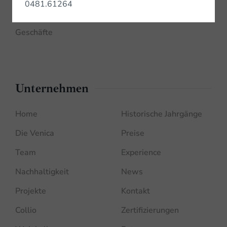
0481.61264
Bottega Venica
Geschäfte
Unternehmen
Home
Historische Jahrgänge
Die Venica
Preise
Team
Experience
Nachhaltigkeit
News
Projekte
Kontakt
Collio
Zertifizierungen