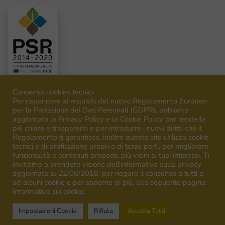
Consenso cookies tecnici.
Per rispondere ai requisiti del nuovo Regolamento Europeo
per la Protezione dei Dati Personali (GDPR), abbiamo
aggiornato la Privacy Policy e la Cookie Policy per renderle
©
2026
Venica&Venica. All rights reserved. P.I. IT00492040316
più chiare e trasparenti e per introdurre i nuovi diritti che il
Regolamento ti garantisce, inoltre questo sito utilizza cookie
tecnici e di profilazione propri e di terze parti, per migliorare
funzionalità e contenuti proposti, più vicini ai tuoi interessi. Ti
invitiamo a prendere visione dell'informativa sulla privacy
aggiornata al 22/06/2018, per negare il consenso a tutti o
ad alcuni cookie e per saperne di più, alla seguente pagina:
Campagna finanziata ai sensi del regolamento UE n.1308/13
Informativa sui cookie.
Campaign financed according to EU regulation n.1308/13
Impostazioni Cookie
Rifiuta
Accetta Tutti
English
(
Englisch
)
Deutsch
Italiano
(
Italienisch
)