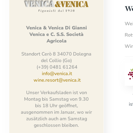
We
Wei
Venica
&
Venica
Di Gianni
Venica
e
C.
S.S.
Società
Rot
Agricola
Win
Standort Cerò 8 34070 Dolegna
del Collio (Go)
(+39) 0481 61264
info@venica.it
wine.resort@venica.it
Unser Verkaufsladen ist von
Montag bis Samstag von 9.30
i
bis 18 Uhr geöffnet,
ausgenommen im Januar, wo wir
zusätzlich auch am Samstag
geschlossen bleiben.