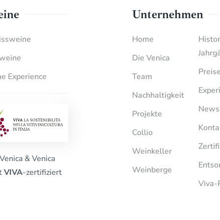
ine
Unternehmen
ssweine
Home
Histo
Jahrg
weine
Die Venica
Preis
e Experience
Team
Exper
Nachhaltigkeit
News
Projekte
Konta
Collio
Zertif
Weinkeller
Venica & Venica
Entso
Weinberge
st
VIVA
-zertifiziert
Viva-