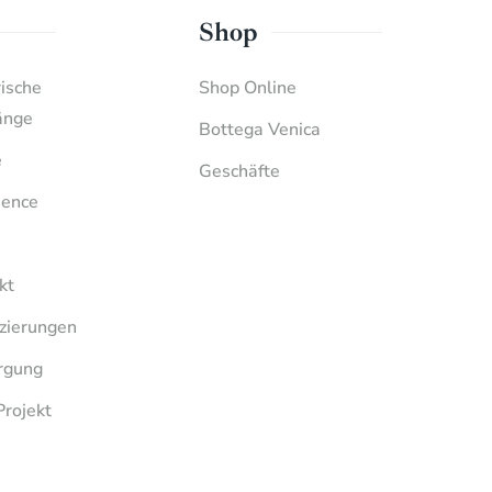
Shop
rische
Shop Online
änge
Bottega Venica
e
Geschäfte
ience
kt
izierungen
rgung
Projekt