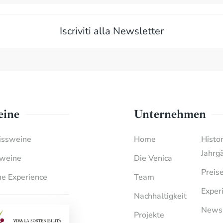
Iscriviti alla Newsletter
ine
Unternehmen
ssweine
Home
Histo
Jahrg
weine
Die Venica
Preis
e Experience
Team
Exper
Nachhaltigkeit
News
Projekte