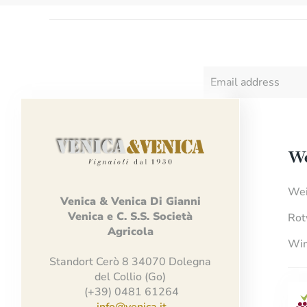
We
Wei
Venica
&
Venica
Di Gianni
Venica
e
C.
S.S.
Società
Rot
Agricola
Win
Standort Cerò 8 34070 Dolegna
del Collio (Go)
(+39) 0481 61264
info@venica.it