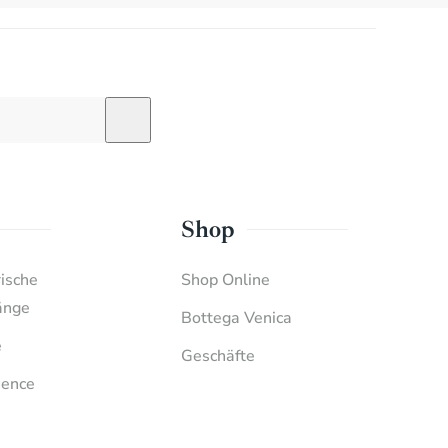
Shop
rische
Shop Online
änge
Bottega Venica
e
Geschäfte
ience