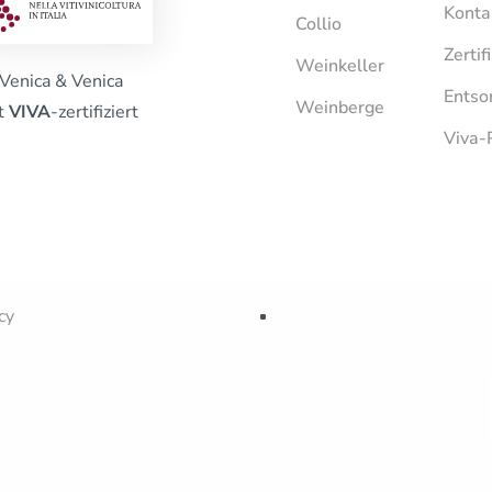
Konta
Collio
Zertif
Weinkeller
Venica & Venica
Entso
Weinberge
st
VIVA
-zertifiziert
Viva-
cy