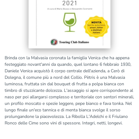
Brinda con la Malvasia coronata la famiglia Venica che ha appena
festeggiato novant'anni da quando, quel lontano 6 febbraio 1930,
Daniele Venica acquistò il corpo centrale dell'azienda, a Cerò di
Dolegna, il comune più a nord del Collio. Pètris è una Malvasia
luminosa, fruttata sin dal bouquet di frutta a polpa bianca con
timbro di stuzzicante dolcezza. L'assaggio si apre corrispondente al
naso per poi allargarsi complesso e territoriale con sentori minerali,
un profilo moscato e spezie leggere, pepe bianco e fava tonka. Nel
lungo finale un'eco tannica e di menta bianca svolge il sorso
prolungandone la piacevolezza. La Ribolla L'Adelchi e il Friulano
Ronco delle Cime sono vini di spessore. Integri, netti, longevi.