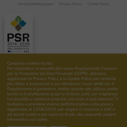
Verkaufsbedingungen
Privacy Policy
Cookie Policy
Consenso cookies tecnici.
Per rispondere ai requisiti del nuovo Regolamento Europeo
per la Protezione dei Dati Personali (GDPR), abbiamo
aggiornato la Privacy Policy e la Cookie Policy per renderle
©
2026
Venica&Venica. All rights reserved. P.I. IT00492040316
più chiare e trasparenti e per introdurre i nuovi diritti che il
Regolamento ti garantisce, inoltre questo sito utilizza cookie
tecnici e di profilazione propri e di terze parti, per migliorare
funzionalità e contenuti proposti, più vicini ai tuoi interessi. Ti
invitiamo a prendere visione dell'informativa sulla privacy
aggiornata al 22/06/2018, per negare il consenso a tutti o
ad alcuni cookie e per saperne di più, alla seguente pagina:
Campagna finanziata ai sensi del regolamento UE n.1308/13
Informativa sui cookie.
Campaign financed according to EU regulation n.1308/13