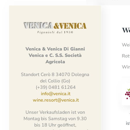
We
Wei
Venica
&
Venica
Di Gianni
Venica
e
C.
S.S.
Società
Rot
Agricola
Win
Standort Cerò 8 34070 Dolegna
del Collio (Go)
(+39) 0481 61264
info@venica.it
wine.resort@venica.it
Unser Verkaufsladen ist von
Montag bis Samstag von 9.30
i
bis 18 Uhr geöffnet,