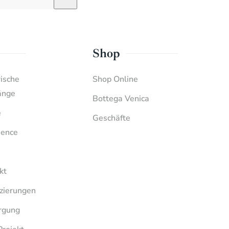
Shop
rische
Shop Online
änge
Bottega Venica
e
Geschäfte
ience
kt
izierungen
rgung