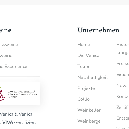
ine
Unternehmen
ssweine
Home
Histo
Jahrg
weine
Die Venica
Preis
e Experience
Team
Exper
Nachhaltigkeit
News
Projekte
Konta
Collio
Zertif
Weinkeller
Venica & Venica
Entso
Weinberge
st
VIVA
-zertifiziert