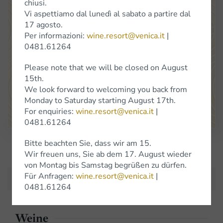
chiusi.
Vi aspettiamo dal lunedì al sabato a partire dal
Venica
&
Venica
Di Gianni
Venica
e
C.
S.S.
Società
Agricola
17 agosto.
Per informazioni:
wine.resort@venica.it
|
Standort Cerò 8 34070 Dolegna del Collio (Go)
(+39) 0481 61264
0481.61264
info@venica.it
wine.resort@venica.it
Please note that we will be closed on August
Unser Verkaufsladen ist von Montag bis Samstag von 9.30 bis 18
15th.
Uhr geöffnet, ausgenommen im Januar, wo wir zusätzlich auch am
We look forward to welcoming you back from
Samstag geschlossen bleiben.
Monday to Saturday starting August 17th.
Google Maps
For enquiries:
wine.resort@venica.it
|
0481.61264
Bitte beachten Sie, dass wir am 15.
Iscriviti alla Newsletter
Wir freuen uns, Sie ab dem 17. August wieder
von Montag bis Samstag begrüßen zu dürfen.
Für Anfragen:
wine.resort@venica.it
|
0481.61264
Weine