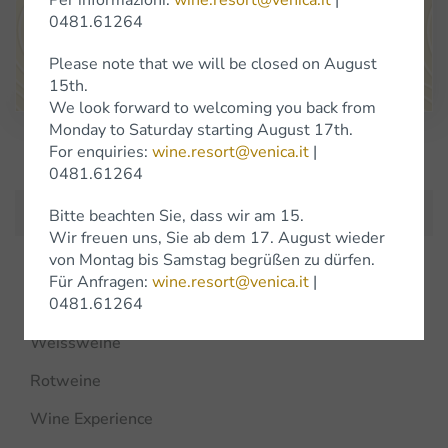
Unser Verkaufsladen ist von Montag bis Samstag von 9.30 bis 18
Uhr geöffnet, ausgenommen im Januar, wo wir zusätzlich auch am
0481.61264
Samstag geschlossen bleiben.
Please note that we will be closed on August
Google Maps
15th.
We look forward to welcoming you back from
Monday to Saturday starting August 17th.
For enquiries:
wine.resort@venica.it
|
Iscriviti alla Newsletter
0481.61264
Bitte beachten Sie, dass wir am 15.
Wir freuen uns, Sie ab dem 17. August wieder
von Montag bis Samstag begrüßen zu dürfen.
Für Anfragen:
wine.resort@venica.it
|
Weine
0481.61264
Weissweine
Rotweine
Wine Experience