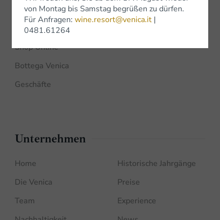
von Montag bis Samstag begrüßen zu dürfen.
Für Anfragen:
wine.resort@venica.it
|
Shop
0481.61264
Shop Online
Bottega Venica
Geschäfte
Unternehmen
Home
Historische Jahrgänge
Die Venica
Preise
Team
Experience
Nachhaltigkeit
News