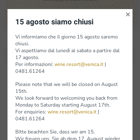
×
Google Maps
15 agosto siamo chiusi
Iscriviti alla Newsletter
Vi informiamo che il giorno 15 agosto saremo
chiusi.
Vi aspettiamo dal lunedì al sabato a partire dal
17 agosto.
Per informazioni:
wine.resort@venica.it
|
0481.61264
Weine
Please note that we will be closed on August
15th.
Weissweine
We look forward to welcoming you back from
Monday to Saturday starting August 17th.
Rotweine
For enquiries:
wine.resort@venica.it
|
0481.61264
Wine Experience
Bitte beachten Sie, dass wir am 15.
Wir freuen uns, Sie ab dem 17. August wieder