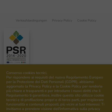
Verkaufsbedingungen
Privacy Policy
Cookie Policy
Consenso cookies tecnici.
Per rispondere ai requisiti del nuovo Regolamento Europeo
per la Protezione dei Dati Personali (GDPR), abbiamo
aggiornato la Privacy Policy e la Cookie Policy per renderle
©
2026
Venica&Venica. All rights reserved. P.I. IT00492040316
più chiare e trasparenti e per introdurre i nuovi diritti che il
Regolamento ti garantisce, inoltre questo sito utilizza cookie
tecnici e di profilazione propri e di terze parti, per migliorare
funzionalità e contenuti proposti, più vicini ai tuoi interessi. Ti
invitiamo a prendere visione dell'informativa sulla privacy