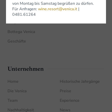
von Montag bis Samstag begrüßen zu dürfen.
Shop
Für Anfragen:
wine.resort@venica.it
|
0481.61264
Shop Online
Bottega Venica
Geschäfte
Unternehmen
Home
Historische Jahrgänge
Die Venica
Preise
Team
Experience
Nachhaltigkeit
News