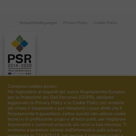
Verkaufsbedingungen
Privacy Policy
Cookie Policy
Consenso cookies tecnici.
Per rispondere ai requisiti del nuovo Regolamento Europeo
per la Protezione dei Dati Personali (GDPR), abbiamo
aggiornato la Privacy Policy e la Cookie Policy per renderle
©
2026
Venica&Venica. All rights reserved. P.I. IT00492040316
più chiare e trasparenti e per introdurre i nuovi diritti che il
Regolamento ti garantisce, inoltre questo sito utilizza cookie
tecnici e di profilazione propri e di terze parti, per migliorare
funzionalità e contenuti proposti, più vicini ai tuoi interessi. Ti
invitiamo a prendere visione dell'informativa sulla privacy
aggiornata al 22/06/2018, per negare il consenso a tutti o