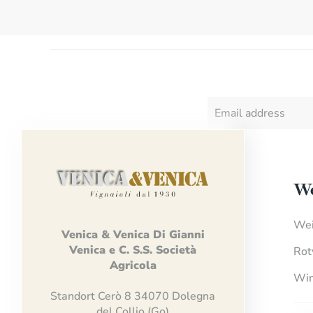
We
Wei
Venica
&
Venica
Di Gianni
Venica
e
C.
S.S.
Società
Rot
Agricola
Win
Standort Cerò 8 34070 Dolegna
del Collio (Go)