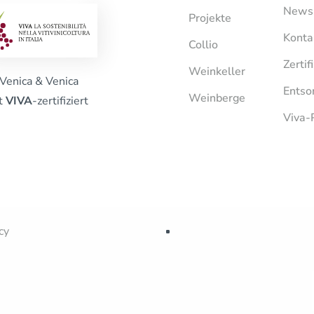
News
Projekte
Konta
Collio
Zertif
Weinkeller
Venica & Venica
Entso
Weinberge
st
VIVA
-zertifiziert
Viva-
cy