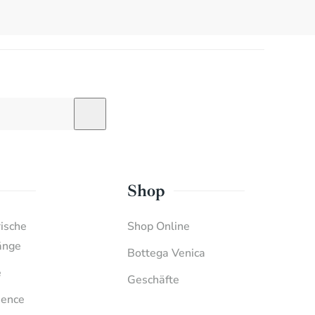
Shop
rische
Shop Online
änge
Bottega Venica
e
Geschäfte
ience