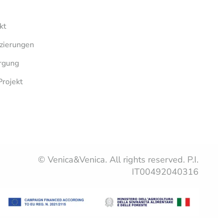
kt
izierungen
rgung
Projekt
© Venica&Venica. All rights reserved. P.I.
IT00492040316