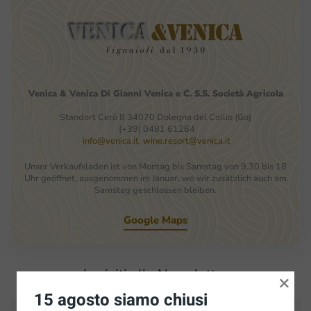
Venica
&
Venica
Di Gianni
Venica
e
C.
S.S.
Società
Agricola
Standort Cerò 8 34070 Dolegna del Collio (Go)
(+39) 0481 61264
info@venica.it
wine.resort@venica.it
Unser Verkaufsladen ist von Montag bis Samstag von 9.30 bis 18
Uhr geöffnet, ausgenommen im Januar, wo wir zusätzlich auch am
Samstag geschlossen bleiben.
Google Maps
Iscriviti alla Newsletter
×
15 agosto siamo chiusi