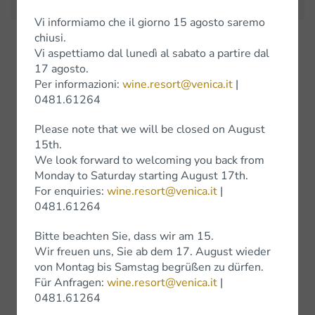
Vi informiamo che il giorno 15 agosto saremo
chiusi.
Vi aspettiamo dal lunedì al sabato a partire dal
Weine
17 agosto.
Per informazioni:
wine.resort@venica.it
|
Weissweine
0481.61264
Rotweine
Please note that we will be closed on August
15th.
Wine Experience
We look forward to welcoming you back from
Monday to Saturday starting August 17th.
For enquiries:
wine.resort@venica.it
|
0481.61264
Shop
Bitte beachten Sie, dass wir am 15.
Wir freuen uns, Sie ab dem 17. August wieder
Shop Online
von Montag bis Samstag begrüßen zu dürfen.
Für Anfragen:
wine.resort@venica.it
|
Bottega Venica
0481.61264