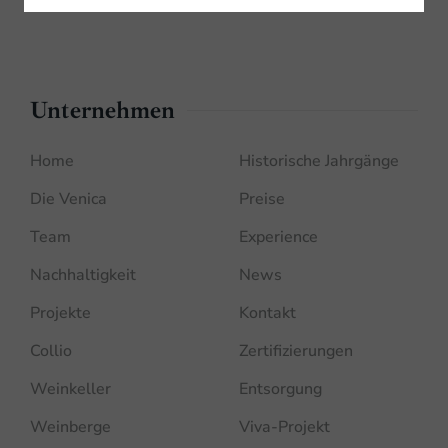
Geschäfte
Unternehmen
Home
Historische Jahrgänge
Die Venica
Preise
Team
Experience
Nachhaltigkeit
News
Projekte
Kontakt
Collio
Zertifizierungen
Weinkeller
Entsorgung
Weinberge
Viva-Projekt