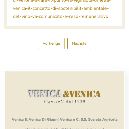
di-verona-a-fare-il-punto-la-vignaiola-ornella-
venica-il-concetto-di-sostenibilit-ambientale-
del-vino-va-comunicato-e-reso-remunerativo
Vorherige
Nächste
Venica
&
Venica
Di Gianni
Venica
e
C.
S.S.
Società
Agricola