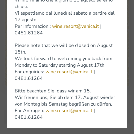
chiusi.
Vi aspettiamo dal lunedì al sabato a partire dal
17 agosto.
Venica
&
Venica
Di Gianni
Venica
e
C.
S.S.
Società
Agricola
Per informazioni:
wine.resort@venica.it
|
Standort Cerò 8 34070 Dolegna del Collio (Go)
0481.61264
(+39) 0481 61264
info@venica.it
wine.resort@venica.it
Please note that we will be closed on August
15th.
Unser Verkaufsladen ist von Montag bis Samstag von 9.30 bis 18
We look forward to welcoming you back from
Uhr geöffnet, ausgenommen im Januar, wo wir zusätzlich auch am
Samstag geschlossen bleiben.
Monday to Saturday starting August 17th.
For enquiries:
wine.resort@venica.it
|
Google Maps
0481.61264
Bitte beachten Sie, dass wir am 15.
Wir freuen uns, Sie ab dem 17. August wieder
Iscriviti alla Newsletter
von Montag bis Samstag begrüßen zu dürfen.
Für Anfragen:
wine.resort@venica.it
|
0481.61264