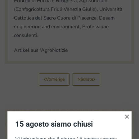
Principi di Porcia e Brugnera, Agrisoluzioni
(Confagricoltura Friuli Venezia Giulia), Università
Cattolica del Sacro Cuore di Piacenza, Desam
engineering and environment, Professione
consulenti.
Artikel aus 'AgroNotizie
Vorherige
Nächste
×
15 agosto siamo chiusi
Vi informiamo che il giorno 15 agosto saremo