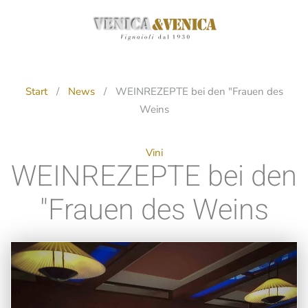
Zum
Hauptinhalt
springen
Start
News
WEINREZEPTE bei den "Frauen des
Weins
Vini
WEINREZEPTE bei den
"Frauen des Weins